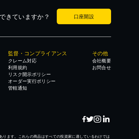
できていますか？
口座開設
ーシップの役割を求めるよう促しています。
監督・コンプライアンス
その他
クレーム対応
会社概要
利用規約
お問合せ
リスク開示ポリシー
オーダー実行ポリシー
管轄通知
機密の草案登録届出書（Form S-4）を提出したことを発表し
あります。これらの商品はすべての投資家に適しているわけでは