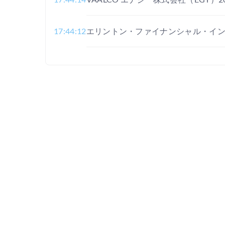
17:44:12
エリントン・ファイナンシャル・インク
17:44:11
ダウチ・コーポレーション（DCH）2
17:44:09
スターズ・エンターテイメント・コープ
17:44:06
金と銀が上昇、弱い雇用統計がFRBの利上
17:41:00
Erasca 72時間期限アラート: Kahn 
い出させます。
17:38:57
ミテック・システムズ：第3四半期が