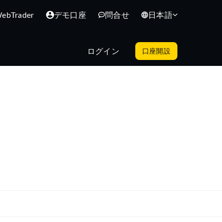
ebTrader
デモ口座
問合せ
日本語
ログイン
口座開設