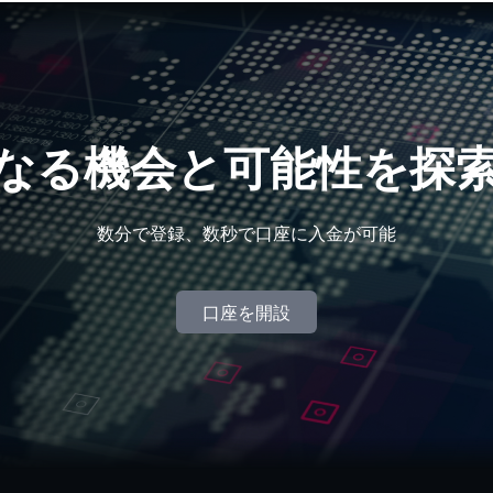
0日SMAを超えるブレイクを注視
、金が上昇し、連邦準備制度の利上げ予想を打ち砕く。
らなる機会と可能性を探
26年第2四半期の業績を報告
）2026年第2四半期決算説明会記録
数分で登録、数秒で口座に入金が可能
TW）2026年第2四半期 決算発表電話会議記録
口座を開設
財務結果発表電話会議の日程を発表
AIに費やした後、従業員ROIツールを構築しました。