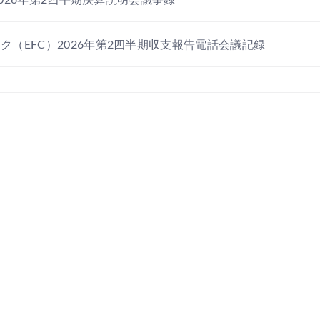
（EFC）2026年第2四半期収支報告電話会議記録
026年第2四半期決算説明会書き起こし
（STRZ）2026年第2四半期決算説明会トランスクリプト
げ圧力を和らげる - Kitco PMレポート
Swick & Foti, LLCは、Erasca, Inc.（ERAS）に対
私の仮説を改善