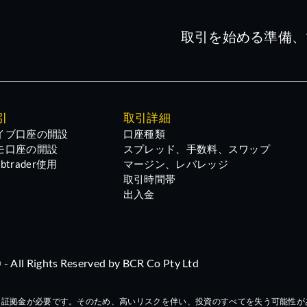
・ストック・オプションの付与を発表
取引を始める準備、
I Inc. (DVLT) の投資家に対し、2026年10月5日までにリーダ
薬のマーケティング申請からカタレント施設を除外
引
取引詳細
イブ口座の開設
口座種類
付与
モ口座の開設
スプレッド、手数料、スワップ
btrader使用
マージン、レバレッジ
取引時間帯
格付け向上）
出入金
ital Acquisition Corp. VIは、米国証券取引委員会に対して
 - All Rights Reserved by BCR Co Pty Ltd
の作業をサイバーセキュリティの懸念から一時停止
、証拠金が必要です。そのため、高いリスクを伴い、投資のすべてを失う可能性が