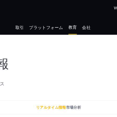
W
教育
取引
プラットフォーム
会社
報
セス
リアルタイム情報
市場分析