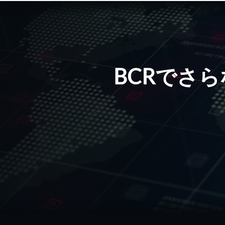
17:38:12
EUR/USDの価格予測：買い手は10
17:37:26
米国のNFPが平凡な結果だったため
BCRでさ
17:37:00
AIxCryptoホールディングス、20
17:34:12
Kodiak Gas Services社（KGS
17:34:10
マニトワック カンパニー株式会社（M
17:31:00
ブーストラン、第2四半期2026年の
17:30:11
Ripplingが数か月で数百万ドルを