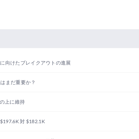
抵抗に向けたブレイクアウトの進展
理はまだ重要か？
MAの上に維持
.6K 対 $182.1K