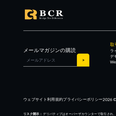
17:30:00
ウェストヘイブン、インセンティブ
17:30:00
Kaplan Foxは、Datavault A
17:29:55
Scholar Rock、筋力低下治療
取
メールマガジンの購読
ラ
17:25:00
Theralase(R) ストックオプションを
デ
We
17:20:44
Etsy: 価値の罠から成長株投資へ（
17:19:00
Nth CycleとKensington Cap
ました。
ウェブサイト利用規約
プライバシーポリシー
2026 ©
17:17:00
OpenAI、一部の新しいAIモデル
リスク開示：
デリバティブはオーバーザカウンターで取引され