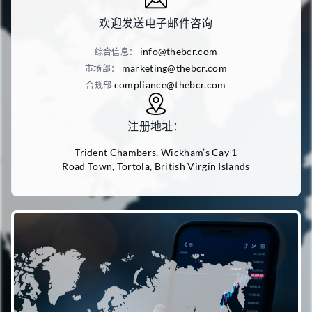
欢迎发送电子邮件咨询
info@thebcr.com
综合信息：
marketing@thebcr.com
市场部：
compliance@thebcr.com
合规部
注册地址：
Trident Chambers, Wickham’s Cay 1
Road Town, Tortola, British Virgin Islands