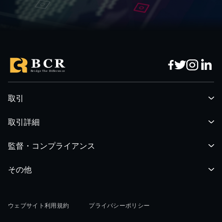
予測
前の
AU
-29.00
-32.00
01:35:00
3-Month Bill Auction
低
予測
前の
NZ
01:35:00
1-Year Bill Auction
低
予測
前の
NZ
取引
取引詳細
01:35:00
6-Month Bill Auction
低
予測
前の
NZ
監督・コンプライアンス
02:35:00
3-Month Bill Auction
低
その他
予測
前の
NZ
2.48
ウェブサイト利用規約
プライバシーポリシー
02:35:00
6-Month Bill Auction
低
予測
前の