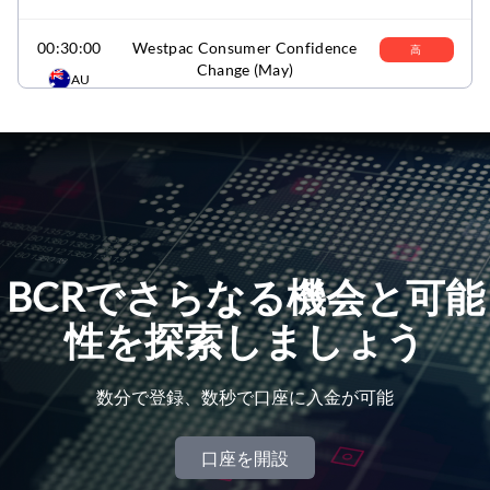
00:30:00
Westpac Consumer Confidence
高
Change (May)
AU
予測
前の
-12.50
1.10
00:30:00
Tourist Arrivals YoY (Apr)
低
予測
前の
LK
-19.70
01:00:00
Foreign Direct Investment (Feb)
低
BCRでさらなる機会と可能
予測
前の
PH
0.40
0.60
性を探索しましょう
01:30:00
NAB Business Survey (Apr)
低
数分で登録、数秒で口座に入金が可能
予測
前の
AU
6.00
口座を開設
01:30:00
NAB Business Confidence (Apr)
高