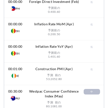
00:00:00
Foreign Direct Investment (Feb)
低
予測
前の
PH
0.40
0.60
00:00:00
Inflation Rate MoM (Apr)
低
予測
前の
SN
0.20
0.50
00:00:00
Inflation Rate YoY (Apr)
低
予測
前の
SN
1.40
1.60
00:01:00
Construction PMI (Apr)
低
予測
前の
IE
53.20
52.80
00:30:00
Westpac Consumer Confidence
中
Index (May)
AU
予測
前の
80.10
81.00