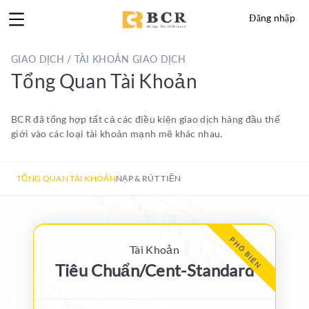
Đăng nhập
GIAO DỊCH / TÀI KHOẢN GIAO DỊCH
Tổng Quan Tài Khoản
BCR đã tổng hợp tất cả các điều kiện giao dịch hàng đầu thế
giới vào các loại tài khoản mạnh mẽ khác nhau.
TỔNG QUAN TÀI KHOẢN
NẠP & RÚT TIỀN
PHỔ BIẾN
Tài Khoản
Tiêu Chuẩn/Cent-Standard