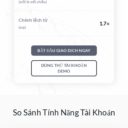
(mỗi lô mỗi chiều)
Chênh lệch từ
1.7+
(pip)
BẮT ĐẦU GIAO DỊCH NGAY
DÙNG THỬ TÀI KHOẢN
DEMO
So Sánh Tính Năng Tài Khoản