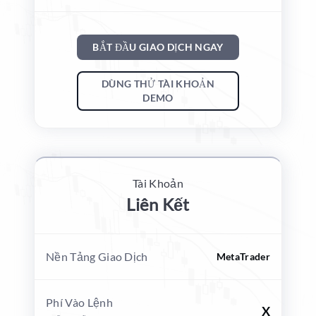
BẮT ĐẦU GIAO DỊCH NGAY
DÙNG THỬ TÀI KHOẢN
DEMO
Tài Khoản
Liên Kết
Nền Tảng Giao Dịch
MetaTrader
Phí Vào Lệnh
X