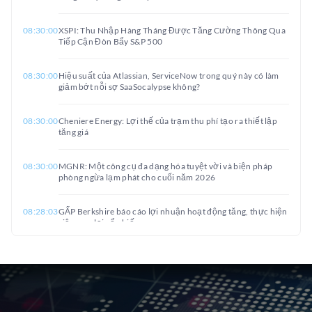
08:30:00
XSPI: Thu Nhập Hàng Tháng Được Tăng Cường Thông Qua
Tiếp Cận Đòn Bẩy S&P 500
08:30:00
Hiệu suất của Atlassian, ServiceNow trong quý này có làm
giảm bớt nỗi sợ SaaSocalypse không?
08:30:00
Cheniere Energy: Lợi thế của trạm thu phí tạo ra thiết lập
tăng giá
08:30:00
MGNR: Một công cụ đa dạng hóa tuyệt vời và biện pháp
phòng ngừa lạm phát cho cuối năm 2026
08:28:03
GẤP Berkshire báo cáo lợi nhuận hoạt động tăng, thực hiện
việc mua lại cổ phiếu
08:26:39
Giao dịch cổ phiếu Palantir cực kỳ đáng nghi ngờ của chính
trị gia Hoa Kỳ tăng 30% trong chưa đầy 3 tháng.
08:26:18
Xem trước lợi nhuận Q2 của Nu Holdings: Tận dụng một