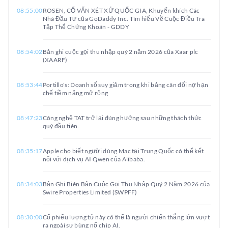
08:55:00
ROSEN, CỐ VẤN XÉT XỬ QUỐC GIA, Khuyến khích Các
Nhà Đầu Tư của GoDaddy Inc. Tìm hiểu Về Cuộc Điều Tra
Tập Thể Chứng Khoán - GDDY
08:54:02
Bản ghi cuộc gọi thu nhập quý 2 năm 2026 của Xaar plc
(XAARF)
08:53:44
Portillo's: Doanh số suy giảm trong khi bảng cân đối nợ hạn
chế tiềm năng mở rộng
08:47:23
Công nghệ TAT trở lại đúng hướng sau những thách thức
quý đầu tiên.
08:35:17
Apple cho biết người dùng Mac tại Trung Quốc có thể kết
nối với dịch vụ AI Qwen của Alibaba.
08:34:03
Bản Ghi Biên Bản Cuộc Gọi Thu Nhập Quý 2 Năm 2026 của
Swire Properties Limited (SWPFF)
08:30:00
Cổ phiếu lượng tử này có thể là người chiến thắng lớn vượt
ra ngoài sự bùng nổ chip AI.