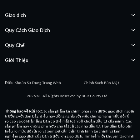
08:04:50
Điểm nổi bật từ cuộc họp báo cáo tài chính Quý 2 của
Giao dịch
Warrior Met Coal
Quy Cách Giao Dịch
08:04:46
Điểm nổi bật từ cuộc gọi thu nhập Quý 2 của HCI Group
Quy Chế
08:04:42
Điểm nổi bật từ buổi báo cáo thu nhập quý 2 của Hawaiian
Electric Industries
Giới Thiệu
08:04:38
Điểm nổi bật từ cuộc gọi báo cáo thu nhập quý 2 của
Hamilton Insurance Group
Điều Khoản Sử Dụng Trang Web
Chính Sách Bảo Mật
08:04:34
Điểm nổi bật từ cuộc gọi thu nhập quý 2 của Hagerty
2026 © - All Rights Reserved by BCR Co Pty Ltd
08:04:28
Điểm nổi bật của cuộc gọi công bố kết quả kinh doanh quý
2 của Howard Hughes
Thông báo về Rủi ro:
Các sản phẩm tài chính phái sinh được giao dịch ngoại
trường với đòn bẩy, điều này đồng nghĩa với việc chúng mang mức độ rủi
ro cao và có khả năng bạn có thể mất toàn bộ khoản đầu tư của mình. Các
08:04:25
Điểm nhấn cuộc gọi thu nhập Quý 2 của Hecla Mining
sản phẩm này không phù hợp cho tất cả các nhà đầu tư. Hãy đảm bảo bạn
hiểu rõ mức độ rủi ro và xem xét cẩn thận tình hình tài chính và kinh
nghiệm giao dịch của bạn trước khi giao dịch. Tìm kiếm lời khuyên tài chính
08:04:20
Điểm nổi bật của cuộc gọi kết quả kinh doanh Q2 của