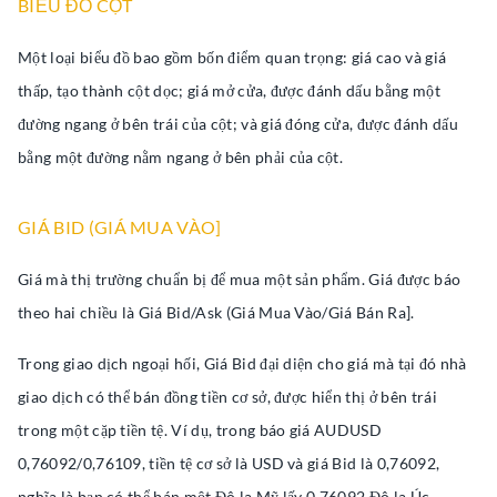
BIỂU ĐỒ CỘT
Một loại biểu đồ bao gồm bốn điểm quan trọng: giá cao và giá
thấp, tạo thành cột dọc; giá mở cửa, được đánh dấu bằng một
đường ngang ở bên trái của cột; và giá đóng cửa, được đánh dấu
bằng một đường nằm ngang ở bên phải của cột.
GIÁ BID (GIÁ MUA VÀO]
Giá mà thị trường chuẩn bị để mua một sản phẩm. Giá được báo
theo hai chiều là Giá Bid/Ask (Giá Mua Vào/Giá Bán Ra].
Trong giao dịch ngoại hối, Giá Bid đại diện cho giá mà tại đó nhà
giao dịch có thể bán đồng tiền cơ sở, được hiển thị ở bên trái
trong một cặp tiền tệ. Ví dụ, trong báo giá AUDUSD
0,76092/0,76109, tiền tệ cơ sở là USD và giá Bid là 0,76092,
nghĩa là bạn có thể bán một Đô la Mỹ lấy 0,76092 Đô la Úc.