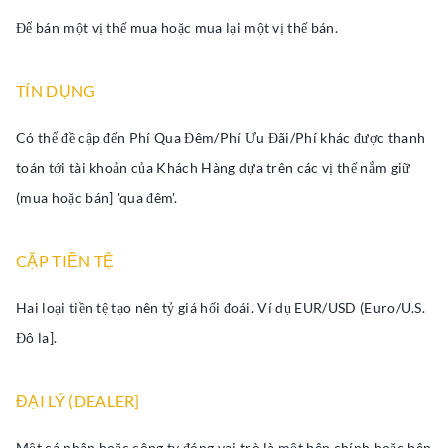
Để bán một vị thế mua hoặc mua lại một vị thế bán.
TÍN DỤNG
Có thể đề cập đến Phí Qua Đêm/Phí Ưu Đãi/Phí khác được thanh
toán tới tài khoản của Khách Hàng dựa trên các vị thế nắm giữ
(mua hoặc bán] 'qua đêm'.
CẶP TIỀN TỆ
Hai loại tiền tệ tạo nên tỷ giá hối đoái. Ví dụ EUR/USD (Euro/U.S.
Đô la].
ĐẠI LÝ (DEALER]
Một cá nhân hoặc công ty đóng vai trò là một bên chính hoặc bên