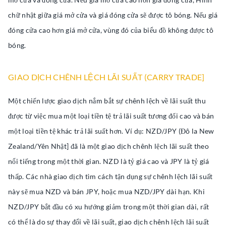
chữ nhật giữa giá mở cửa và giá đóng cửa sẽ được tô bóng. Nếu giá
đóng cửa cao hơn giá mở cửa, vùng đó của biểu đồ không được tô
bóng.
GIAO DỊCH CHÊNH LỆCH LÃI SUẤT (CARRY TRADE]
Một chiến lược giao dịch nắm bắt sự chênh lệch về lãi suất thu
được từ việc mua một loại tiền tệ trả lãi suất tương đối cao và bán
một loại tiền tệ khác trả lãi suất hơn. Ví dụ: NZD/JPY (Đô la New
Zealand/Yên Nhật] đã là một giao dịch chênh lệch lãi suất theo
nổi tiếng trong một thời gian. NZD là tỷ giá cao và JPY là tỷ giá
thấp. Các nhà giao dịch tìm cách tận dụng sự chênh lệch lãi suất
này sẽ mua NZD và bán JPY, hoặc mua NZD/JPY dài hạn. Khi
NZD/JPY bắt đầu có xu hướng giảm trong một thời gian dài, rất
có thể là do sự thay đổi về lãi suất, giao dịch chênh lệch lãi suất