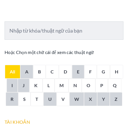
Hoặc Chọn một chữ cái để xem các thuật ngữ
All
A
B
C
D
E
F
G
H
I
J
K
L
M
N
O
P
Q
R
S
T
U
V
W
X
Y
Z
TÀI KHOẢN