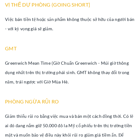
VỊ THẾ DỰ PHÒNG (GOING SHORT]
Việc bán tiền tệ hoặc sản phẩm không thuộc sở hữu của người bán
- với kỳ vọng giá sẽ giảm.
GMT
Greenwich Mean Time (Giờ Chuẩn Greenwich - Múi giờ thông
dụng nhất trên thị trường phái sinh. GMT không thay đổi trong
năm, trái ngược với Giờ Mùa Hè.
PHÒNG NGỪA RỦI RO
Giảm thiểu rủi ro bằng việc mua và bán một cách đồng thời. Có lẽ
ai đó đang nắm giữ 50.000 đô la Mỹ cổ phiếu trên thị trường tiền
mặt và muốn bảo vệ điều này khỏi rủi ro giảm giá tiềm ẩn. Để