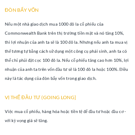
ĐÒN BẨY VỐN
Nếu một nhà giao dịch mua 1000 đô la cổ phiếu của
Commonwealth Bank trên thị trường tiền mặt và nó tăng 10%,
thì lợi nhuận của anh ta sẽ là 100 đô la. Nhưng nếu anh ta mua vị
thế tương tự bằng cách sử dụng một công cụ phái sinh, anh ta có
thể chỉ phải đặt cọc 100 đô la. Nếu cổ phiếu tăng cao hơn 10%, lợi
nhuận của anh ta trên vốn đầu tư sẽ là 100 đô la hoặc 100%. Điều
này là tác dụng của đòn bẩy vốn trong giao dịch.
VỊ THẾ ĐẦU TƯ (GOING LONG]
Việc mua cổ phiếu, hàng hóa hoặc tiền tệ để đầu tư hoặc đầu cơ -
với kỳ vọng giá sẽ tăng.