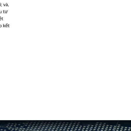
; và,
u tư
ệt
o kết