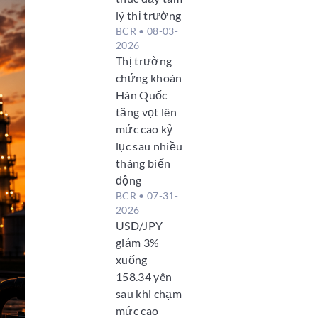
lý thị trường
BCR
• 08-03-
2026
Thị trường
chứng khoán
Hàn Quốc
tăng vọt lên
mức cao kỷ
lục sau nhiều
tháng biến
động
BCR
• 07-31-
2026
USD/JPY
giảm 3%
xuống
158.34 yên
sau khi chạm
mức cao