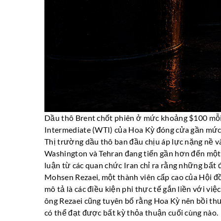
Dầu thô Brent chốt phiên ở mức khoảng $100 mỗi 
Intermediate (WTI) của Hoa Kỳ đóng cửa gần mức 
Thị trường dầu thô ban đầu chịu áp lực nặng nề và
Washington và Tehran đang tiến gần hơn đến một 
luận từ các quan chức Iran chỉ ra rằng những bất 
Mohsen Rezaei, một thành viên cấp cao của Hội đ
mô tả là các điều kiện phi thực tế gắn liền với v
ông Rezaei cũng tuyên bố rằng Hoa Kỳ nên bồi thư
có thể đạt được bất kỳ thỏa thuận cuối cùng nào.