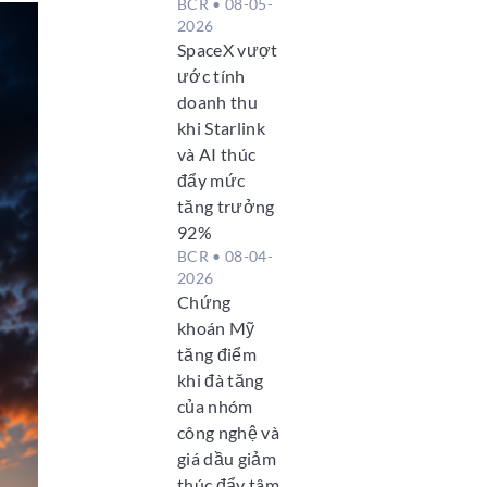
BCR
• 08-05-
2026
SpaceX vượt
ước tính
doanh thu
khi Starlink
và AI thúc
đẩy mức
tăng trưởng
92%
BCR
• 08-04-
2026
Chứng
khoán Mỹ
tăng điểm
khi đà tăng
của nhóm
công nghệ và
giá dầu giảm
thúc đẩy tâm