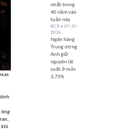
nhất trong
40 năm vào
tuần này
BCR
• 07-31-
2026
Ngân hàng
Trung ương
Anh giữ
nguyên lãi
suất ở mức
exas
3.75%
bình
ì ông
ran,
 khi