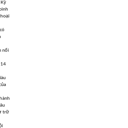
 Kỳ
bình
thoại
 có
n
m nổi
 14
iàu
 của
thành
lâu
ự trữ
ội