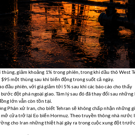
thùng, giảm khoảng 1% trong phiên, trong khi dầu thô West T
$95 một thùng sau khi biến động trong suốt cả ngày.
o đầu phiên, với giá giảm tới 5% sau khi các báo cáo cho thấy
bước đột phá ngoại giao. Tâm lý sau đó đã thay đổi sau những 
đồng lớn vẫn còn tồn tại.
ồng Phân xử Iran, cho biết Tehran sẽ không chấp nhận những g
iệc mở cửa trở lại Eo biển Hormuz. Theo truyền thông nhà nước I
ờng cho Iran những thiệt hại gây ra trong cuộc xung đột trước